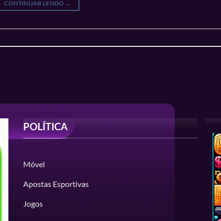
CONTINUAR LENDO
→
POLÍTICA
Móvel
Apostas Esportivas
Jogos