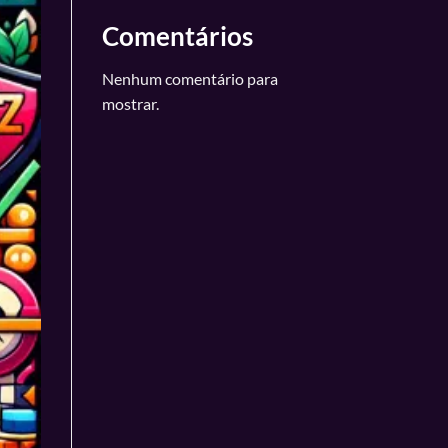
Comentários
Nenhum comentário para
mostrar.