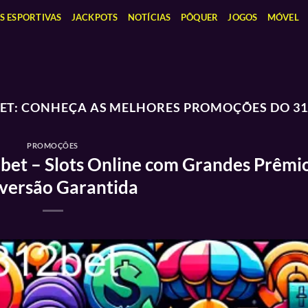
S ESPORTIVAS
JACKPOTS
NOTÍCIAS
PÔQUER
JOGOS
MÓVEL
ET: CONHEÇA AS MELHORES PROMOÇÕES DO 3
PROMOÇÕES
bet – Slots Online com Grandes Prêmi
iversão Garantida