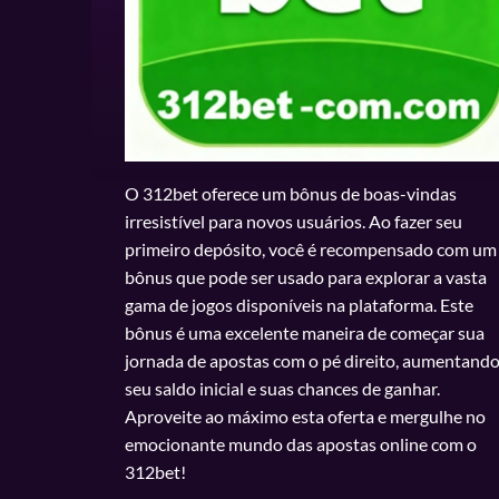
O 312bet oferece um bônus de boas-vindas
irresistível para novos usuários. Ao fazer seu
primeiro depósito, você é recompensado com um
bônus que pode ser usado para explorar a vasta
gama de jogos disponíveis na plataforma. Este
bônus é uma excelente maneira de começar sua
jornada de apostas com o pé direito, aumentand
seu saldo inicial e suas chances de ganhar.
Aproveite ao máximo esta oferta e mergulhe no
emocionante mundo das apostas online com o
312bet!